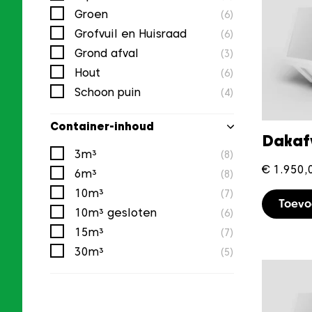
Groen
(6)
Grofvuil en Huisraad
(6)
Grond afval
(3)
Hout
(6)
Schoon puin
(4)
Container-inhoud
Dakaf
3m³
(8)
€
1.950,
6m³
(8)
10m³
(7)
Toev
10m³ gesloten
(6)
15m³
(7)
30m³
(5)