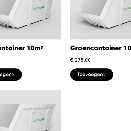
ontainer 10m³
Groencontainer 1
€
275,00
oegen
Toevoegen