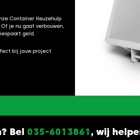
onze Container Keuzehulp
! Of je nu gaat verbouwen,
bespaart geld.
fect bij jouw project
n? Bel
035-6013861
, wij help