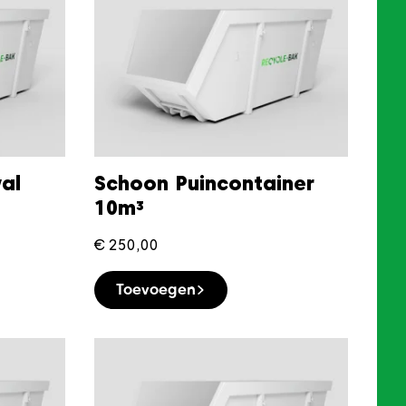
al
Schoon Puincontainer
10m³
€
250,00
Toevoegen