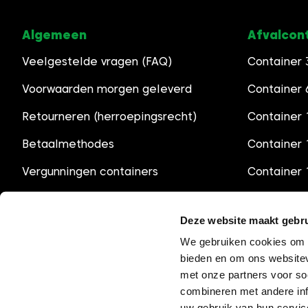
Algemeen
Afvalcon
Veelgestelde vragen (FAQ)
Container
Voorwaarden morgen geleverd
Container
Retourneren (herroepingsrecht)
Container 
Betaalmethodes
Container
Vergunningen containers
Container
Openingstijden
Container
Deze website maakt gebru
We gebruiken cookies om c
bieden en om ons websitev
met onze partners voor so
combineren met andere inf
uw gebruik van hun servic