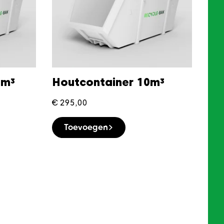
0m³
Houtcontainer 10m³
€
295,00
Toevoegen