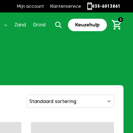
Mijn account
Klantenservice
035-6013861
0
Zand
Grind
Keuzehulp