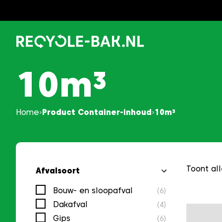
Ga
naar
content
10m³
Home
Product Container-inhoud
10m³
Toont all
Afvalsoort
Bouw- en sloopafval
(6)
Dakafval
(4)
Gips
(6)