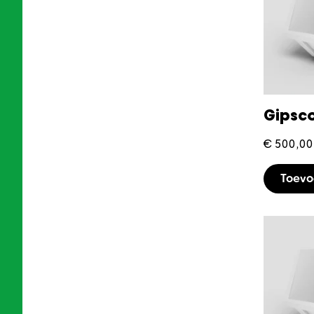
Gipsc
€
500,00
Toev