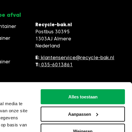
pe afval
Recycle-bak.nl
ntainer
Postbus 30395
ainer
1303AJ Almere
Nederland
E:
klantenservice@recycle-bak.nl
ainer
T:
035-6013861
Alles toestaan
al media te
van onze site
Aanpassen
 gegevens
 op basis van
Weigeren