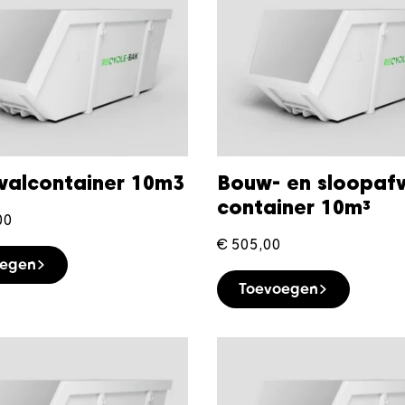
valcontainer 10m3
Bouw- en sloopafv
container 10m³
00
€
505,00
oegen
Toevoegen