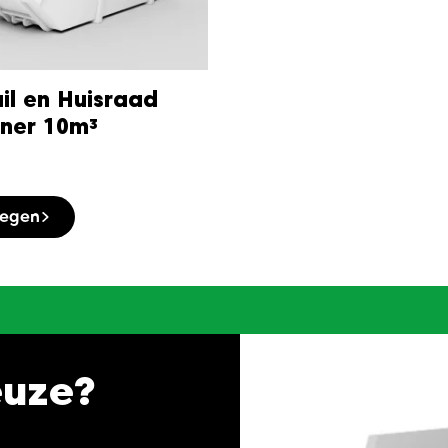
il en Huisraad
iner 10m³
oegen
euze?