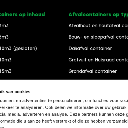
tainers op inhoud
Afvalcontainers op ty
 3m3
Afvalhout en houtafval co
 6m3
Bouw- en sloopafval cont
10m3 (gesloten)
Dakafval container
 10m3
Grofvuil en Huisraad cont
 15m3
Grondafval container
 30m3
Schoon Puincontainer
ik van cookies
Groenafval container
ontent en advertenties te personaliseren, om functies voor soci
Grindsoorten
erkeer te analyseren. Ook delen we informatie over uw gebruik 
cial media, adverteren en analyse. Deze partners kunnen deze
Zandsoorten
ormatie die u aan ze heeft verstrekt of die ze hebben verzameld
es.