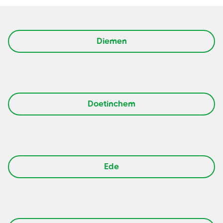
Diemen
Doetinchem
Ede