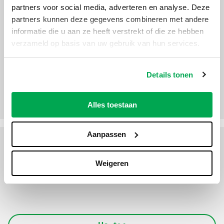
partners voor social media, adverteren en analyse. Deze
Helmond
partners kunnen deze gegevens combineren met andere
informatie die u aan ze heeft verstrekt of die ze hebben
verzameld op basis van uw gebruik van hun services.
Details tonen
Hengelo
Alles toestaan
Aanpassen
Hilversum
Weigeren