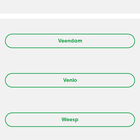
Veendam
Venlo
Weesp