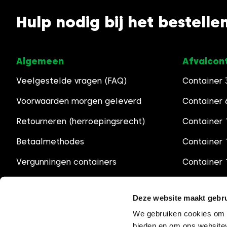
Hulp nodig bij het bestelle
Algemeen
Afvalcon
Veelgestelde vragen (FAQ)
Container
Voorwaarden morgen geleverd
Container
Retourneren (herroepingsrecht)
Container 
Betaalmethodes
Container
Vergunningen containers
Container
Openingstijden
Container
Deze website maakt gebru
We gebruiken cookies om c
bieden en om ons websitev