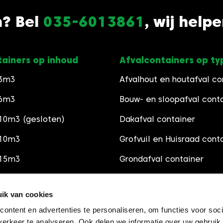
n? Bel
035-6013861
, wij help
tainers op inhoud
Afvalcontainers op ty
 3m3
Afvalhout en houtafval co
 6m3
Bouw- en sloopafval cont
10m3 (gesloten)
Dakafval container
 10m3
Grofvuil en Huisraad cont
 15m3
Grondafval container
 30m3
Schoon Puincontainer
ik van cookies
Groenafval container
ontent en advertenties te personaliseren, om functies voor soci
Grindsoorten
erkeer te analyseren. Ook delen we informatie over uw gebruik 