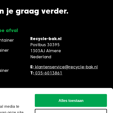
en je graag verder.
pe afval
Recycle-bak.nl
ntainer
Postbus 30395
ainer
1303AJ Almere
Nederland
E:
klantenservice@recycle-bak.nl
ainer
T:
035-6013861
Alles toestaan
al media te
van onze site