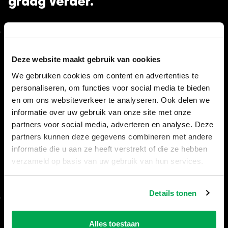
graag verder.
Algemeen
Deze website maakt gebruik van cookies
Veelgestelde vragen (FAQ)
We gebruiken cookies om content en advertenties te
Voorwaarden morgen geleverd
personaliseren, om functies voor social media te bieden
en om ons websiteverkeer te analyseren. Ook delen we
Retourneren (herroepingsrecht)
informatie over uw gebruik van onze site met onze
partners voor social media, adverteren en analyse. Deze
Betaalmethodes
partners kunnen deze gegevens combineren met andere
Vergunningen containers
informatie die u aan ze heeft verstrekt of die ze hebben
verzameld op basis van uw gebruik van hun services.
Openingstijden
Details tonen
Afvalcontainers op inhoud
Alles toestaan