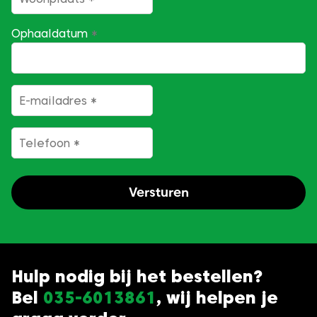
Ophaaldatum
*
DD
dash
MM
E-mailadres
*
dash
JJJJ
Telefoon
*
Versturen
Hulp nodig bij het bestellen?
Bel
035-6013861
, wij helpen je