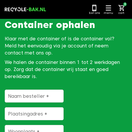
Ga
0
naar
bel ons
menu
cart
content
Container ophalen
Klaar met de container of is de container vol?
Meld het eenvoudig via je account of neem
contact met ons op.
We halen de container binnen 1 tot 2 werkdagen
op. Zorg dat de container vrij staat en goed
bereikbaar is.
Naam besteller
*
Plaatsingadres
*
Woonplaats
*