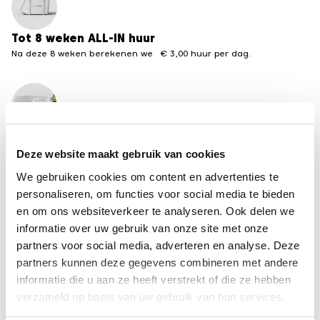
Tot 8 weken ALL-IN huur
Na deze 8 weken berekenen we € 3,00 huur per dag.
Meerdere formaten beschikbaar
Van 3 tot 30 m3 containers
Deze website maakt gebruik van cookies
We gebruiken cookies om content en advertenties te
←
terug naar het overzicht containervergunningen
personaliseren, om functies voor social media te bieden
van andere steden
en om ons websiteverkeer te analyseren. Ook delen we
informatie over uw gebruik van onze site met onze
partners voor social media, adverteren en analyse. Deze
Disclaimer
partners kunnen deze gegevens combineren met andere
De informatie op deze pagina is met zorg
informatie die u aan ze heeft verstrekt of die ze hebben
samengesteld, maar kan per gemeente
verzameld op basis van uw gebruik van hun services.
veranderen. Recycle-bak is niet aansprakelijk voor