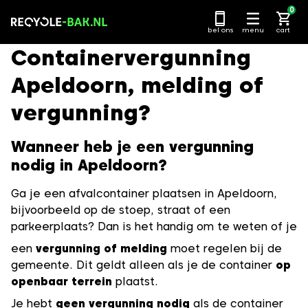
Ga
0
naar
bel ons
menu
cart
content
Containervergunning
Apeldoorn, melding of
vergunning?
Wanneer heb je een vergunning
nodig in Apeldoorn?
Ga je een afvalcontainer plaatsen in Apeldoorn,
bijvoorbeeld op de stoep, straat of een
parkeerplaats? Dan is het handig om te weten of je
een
vergunning of melding
moet regelen bij de
gemeente. Dit geldt alleen als je de container
op
openbaar terrein
plaatst.
Je hebt
geen vergunning nodig
als de container