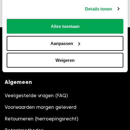
fouten of schade als gevolg van onjuiste of
verouderde informatie. Controleer bij twijfel altijd
Details tonen
de actuele regels bij de gemeente Apeldoorn.
Alles toestaan
Hulp nodig bij het bestellen?
Aanpassen
Bel
035-6013861
, wij helpen je
graag verder.
Weigeren
Algemeen
Veelgestelde vragen (FAQ)
Voorwaarden morgen geleverd
Retourneren (herroepingsrecht)