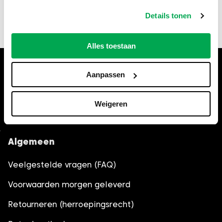
fouten of schade als gevolg van onjuiste of
verouderde informatie. Controleer bij twijfel altijd
Details tonen
de actuele regels bij de gemeente Amersfoort.
Alles toestaan
Hulp nodig bij het bestellen?
Aanpassen
Bel
035-6013861
, wij helpen je
graag verder.
Weigeren
Algemeen
Veelgestelde vragen (FAQ)
Voorwaarden morgen geleverd
Retourneren (herroepingsrecht)