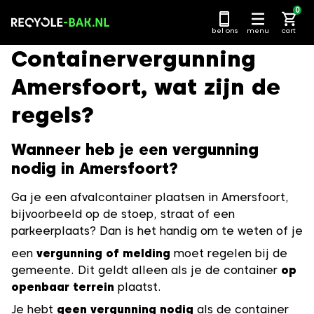
Ga
0
naar
bel ons
menu
cart
content
Containervergunning
Amersfoort, wat zijn de
regels?
Wanneer heb je een vergunning
nodig in Amersfoort?
Ga je een afvalcontainer plaatsen in Amersfoort,
bijvoorbeeld op de stoep, straat of een
parkeerplaats? Dan is het handig om te weten of je
een
vergunning of melding
moet regelen bij de
gemeente. Dit geldt alleen als je de container
op
openbaar terrein
plaatst.
Je hebt
geen vergunning nodig
als de container