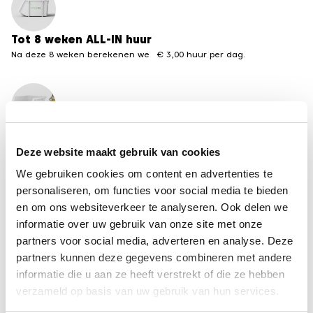
Tot 8 weken ALL-IN huur
Na deze 8 weken berekenen we € 3,00 huur per dag.
Meerdere formaten beschikbaar
Van 3 tot 30 m3 containers
Deze website maakt gebruik van cookies
We gebruiken cookies om content en advertenties te
←
terug naar het overzicht containervergunningen
personaliseren, om functies voor social media te bieden
van andere steden
en om ons websiteverkeer te analyseren. Ook delen we
informatie over uw gebruik van onze site met onze
partners voor social media, adverteren en analyse. Deze
Disclaimer
partners kunnen deze gegevens combineren met andere
De informatie op deze pagina is met zorg
informatie die u aan ze heeft verstrekt of die ze hebben
samengesteld, maar kan per gemeente
verzameld op basis van uw gebruik van hun services.
veranderen. Recycle-bak is niet aansprakelijk voor