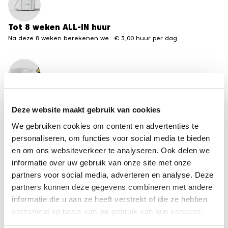
Tot 8 weken ALL-IN huur
Na deze 8 weken berekenen we € 3,00 huur per dag.
Meerdere formaten beschikbaar
Van 3 tot 30 m3 containers
Deze website maakt gebruik van cookies
We gebruiken cookies om content en advertenties te
←
terug naar het overzicht containervergunningen
personaliseren, om functies voor social media te bieden
van andere steden
en om ons websiteverkeer te analyseren. Ook delen we
informatie over uw gebruik van onze site met onze
partners voor social media, adverteren en analyse. Deze
Disclaimer
partners kunnen deze gegevens combineren met andere
De informatie op deze pagina is met zorg
informatie die u aan ze heeft verstrekt of die ze hebben
samengesteld, maar kan per gemeente
verzameld op basis van uw gebruik van hun services.
veranderen. Recycle-bak is niet aansprakelijk voor