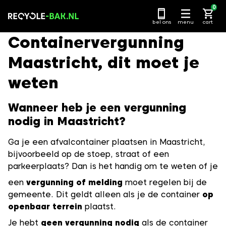
Ga
0
naar
bel ons
menu
cart
content
Containervergunning
Maastricht, dit moet je
weten
Wanneer heb je een vergunning
nodig in Maastricht?
Ga je een afvalcontainer plaatsen in Maastricht,
bijvoorbeeld op de stoep, straat of een
parkeerplaats? Dan is het handig om te weten of je
een
vergunning of melding
moet regelen bij de
gemeente. Dit geldt alleen als je de container
op
openbaar terrein
plaatst.
Je hebt
geen vergunning nodig
als de container