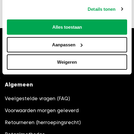
fouten of schade als gevolg van onjuiste of
verouderde informatie. Controleer bij twijfel altijd
Details tonen
de actuele regels bij de gemeente Maastricht.
Alles toestaan
Hulp nodig bij het bestellen?
Aanpassen
Bel
035-6013861
, wij helpen je
graag verder.
Weigeren
Algemeen
Veelgestelde vragen (FAQ)
Voorwaarden morgen geleverd
Retourneren (herroepingsrecht)