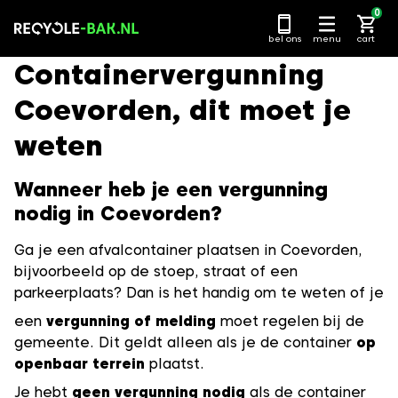
Ga
0
naar
bel ons
menu
cart
content
Containervergunning
Coevorden, dit moet je
weten
Wanneer heb je een vergunning
nodig in Coevorden?
Ga je een afvalcontainer plaatsen in Coevorden,
bijvoorbeeld op de stoep, straat of een
parkeerplaats? Dan is het handig om te weten of je
een
vergunning of melding
moet regelen bij de
gemeente. Dit geldt alleen als je de container
op
openbaar terrein
plaatst.
Je hebt
geen vergunning nodig
als de container