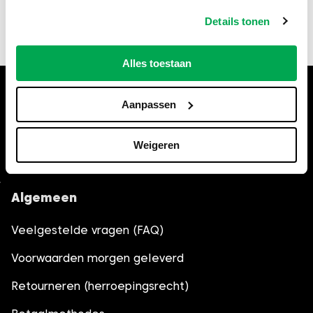
fouten of schade als gevolg van onjuiste of
verouderde informatie. Controleer bij twijfel altijd
Details tonen
de actuele regels bij de gemeente Coevorden.
Alles toestaan
Hulp nodig bij het bestellen?
Aanpassen
Bel
035-6013861
, wij helpen je
graag verder.
Weigeren
Algemeen
Veelgestelde vragen (FAQ)
Voorwaarden morgen geleverd
Retourneren (herroepingsrecht)