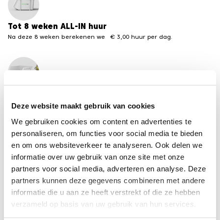
Tot 8 weken ALL-IN huur
Na deze 8 weken berekenen we € 3,00 huur per dag.
Meerdere formaten beschikbaar
Van 3 tot 30 m3 containers
Deze website maakt gebruik van cookies
We gebruiken cookies om content en advertenties te
←
terug naar het overzicht containervergunningen
personaliseren, om functies voor social media te bieden
van andere steden
en om ons websiteverkeer te analyseren. Ook delen we
informatie over uw gebruik van onze site met onze
partners voor social media, adverteren en analyse. Deze
Disclaimer
partners kunnen deze gegevens combineren met andere
De informatie op deze pagina is met zorg
informatie die u aan ze heeft verstrekt of die ze hebben
samengesteld, maar kan per gemeente
verzameld op basis van uw gebruik van hun services.
veranderen. Recycle-bak is niet aansprakelijk voor