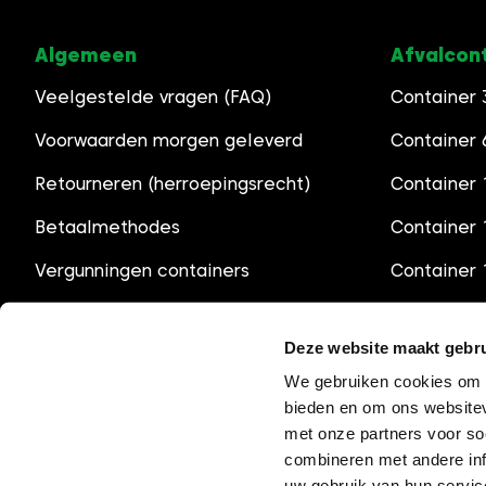
Algemeen
Afvalcon
Veelgestelde vragen (FAQ)
Container
Voorwaarden morgen geleverd
Container
Retourneren (herroepingsrecht)
Container 
Betaalmethodes
Container
Vergunningen containers
Container
Openingstijden
Container
Deze website maakt gebru
We gebruiken cookies om c
bieden en om ons websitev
met onze partners voor so
combineren met andere inf
uw gebruik van hun servic