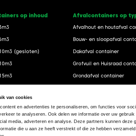
tainers op inhoud
Afvalcontainers op ty
 3m3
Afvalhout en houtafval co
 6m3
Bouw- en sloopafval cont
10m3 (gesloten)
Dakafval container
 10m3
Grofvuil en Huisraad cont
 15m3
Grondafval container
 30m3
Schoon Puincontainer
ik van cookies
Groenafval container
ontent en advertenties te personaliseren, om functies voor soci
Grindsoorten
erkeer te analyseren. Ook delen we informatie over uw gebruik 
cial media, adverteren en analyse. Deze partners kunnen deze
Zandsoorten
ormatie die u aan ze heeft verstrekt of die ze hebben verzameld
es.