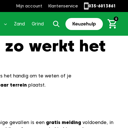
Mijn account
Klantenservice
035-6013861
0
Zand
Grind
Keuzehulp
 zo werkt het
is het handig om te weten of je
aar terrein
plaatst.
mige gevallen is een
gratis melding
voldoende, in