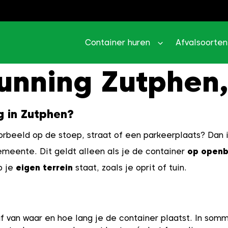
Container huren
Afvalsoorten
unning Zutphen,
g in Zutphen?
oorbeeld op de stoep, straat of een parkeerplaats? Dan 
meente. Dit geldt alleen als je de container
op openb
p je
eigen terrein
staat, zoals je oprit of tuin.
af van waar en hoe lang je de container plaatst. In som