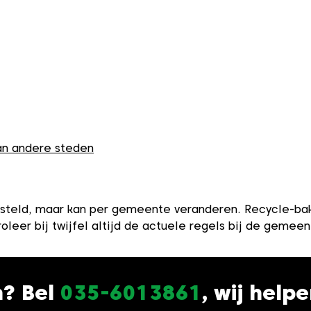
van andere steden
teld, maar kan per gemeente veranderen. Recycle-bak i
oleer bij twijfel altijd de actuele regels bij de gemee
n? Bel
035-6013861
, wij help