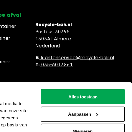
pe afval
Recycle-bak.nl
ntainer
Postbus 30395
ainer
1303AJ Almere
Nederland
E:
klantenservice@recycle-bak.nl
ainer
T:
035-6013861
Alles toestaan
al media te
van onze site
Aanpassen
 gegevens
 op basis van
Weigeren