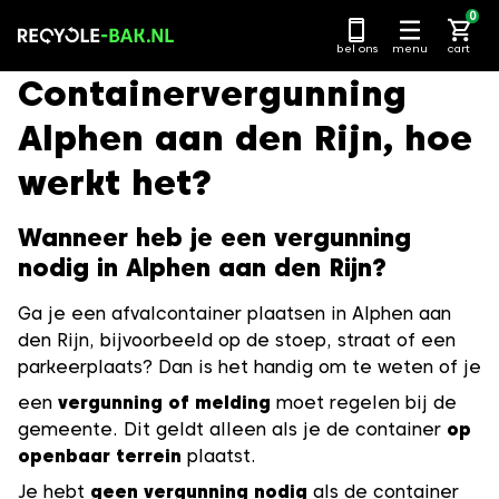
Ga
0
naar
bel ons
menu
cart
content
Containervergunning
Alphen aan den Rijn, hoe
werkt het?
Wanneer heb je een vergunning
nodig in Alphen aan den Rijn?
Ga je een afvalcontainer plaatsen in Alphen aan
den Rijn, bijvoorbeeld op de stoep, straat of een
parkeerplaats? Dan is het handig om te weten of je
een
vergunning of melding
moet regelen bij de
gemeente. Dit geldt alleen als je de container
op
openbaar terrein
plaatst.
Je hebt
geen vergunning nodig
als de container