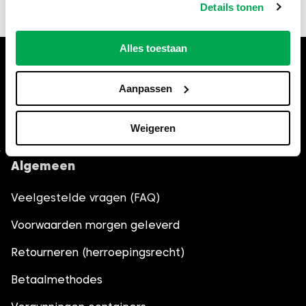
de actuele regels bij de gemeente Zeewolde.
Details tonen
Alles toestaan
Hulp nodig bij het bestellen?
Bel
035-6013861
, wij helpen je
Aanpassen
graag verder.
Weigeren
Algemeen
Veelgestelde vragen (FAQ)
Voorwaarden morgen geleverd
Retourneren (herroepingsrecht)
Betaalmethodes