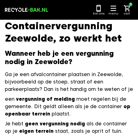
Ga
0
naar
bel ons
menu
cart
content
Containervergunning
Zeewolde, zo werkt het
Wanneer heb je een vergunning
nodig in Zeewolde?
Ga je een afvalcontainer plaatsen in Zeewolde,
bijvoorbeeld op de stoep, straat of een
parkeerplaats? Dan is het handig om te weten of je
een
vergunning of melding
moet regelen bij de
gemeente. Dit geldt alleen als je de container
op
openbaar terrein
plaatst.
Je hebt
geen vergunning nodig
als de container
op je
eigen terrein
staat, zoals je oprit of tuin.