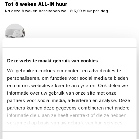
Tot 8 weken ALL-IN huur
Na deze 8 weken berekenen we € 3,00 huur per dag.
Meerdere formaten beschikbaar
Van 3 tot 30 m3 containers
Deze website maakt gebruik van cookies
←
terug naar het overzicht containervergunningen
We gebruiken cookies om content en advertenties te
van andere steden
personaliseren, om functies voor social media te bieden
en om ons websiteverkeer te analyseren. Ook delen we
informatie over uw gebruik van onze site met onze
Disclaimer
partners voor social media, adverteren en analyse. Deze
De informatie op deze pagina is met zorg
partners kunnen deze gegevens combineren met andere
samengesteld, maar kan per gemeente
informatie die u aan ze heeft verstrekt of die ze hebben
veranderen. Recycle-bak is niet aansprakelijk voor
verzameld op basis van uw gebruik van hun services.
fouten of schade als gevolg van onjuiste of
verouderde informatie. Controleer bij twijfel altijd