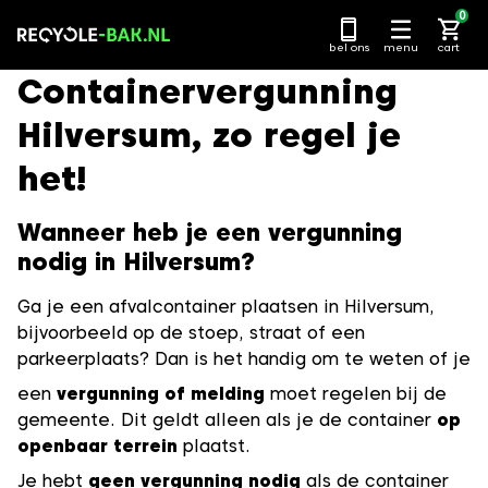
Ga
0
naar
bel ons
menu
cart
content
Containervergunning
Hilversum, zo regel je
het!
Wanneer heb je een vergunning
nodig in Hilversum?
Ga je een afvalcontainer plaatsen in Hilversum,
bijvoorbeeld op de stoep, straat of een
parkeerplaats? Dan is het handig om te weten of je
een
vergunning of melding
moet regelen bij de
gemeente. Dit geldt alleen als je de container
op
openbaar terrein
plaatst.
Je hebt
geen vergunning nodig
als de container