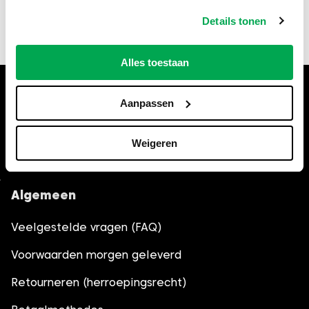
fouten of schade als gevolg van onjuiste of
verouderde informatie. Controleer bij twijfel altijd
Details tonen
de actuele regels bij de gemeente Hilversum,.
Alles toestaan
Hulp nodig bij het bestellen?
Aanpassen
Bel
035-6013861
, wij helpen je
graag verder.
Weigeren
Algemeen
Veelgestelde vragen (FAQ)
Voorwaarden morgen geleverd
Retourneren (herroepingsrecht)