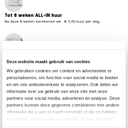
Tot 8 weken ALL-IN huur
Na deze 8 weken berekenen we € 3,00 huur per dag.
Meerdere formaten beschikbaar
Van 3 tot 30 m3 containers
Deze website maakt gebruik van cookies
We gebruiken cookies om content en advertenties te
←
terug naar het overzicht containervergunningen
personaliseren, om functies voor social media te bieden
van andere steden
en om ons websiteverkeer te analyseren. Ook delen we
informatie over uw gebruik van onze site met onze
partners voor social media, adverteren en analyse. Deze
Disclaimer
partners kunnen deze gegevens combineren met andere
De informatie op deze pagina is met zorg
informatie die u aan ze heeft verstrekt of die ze hebben
samengesteld, maar kan per gemeente
verzameld op basis van uw gebruik van hun services.
veranderen. Recycle-bak is niet aansprakelijk voor