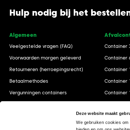
Hulp nodig bij het bestelle
Algemeen
Afvalcon
Veelgestelde vragen (FAQ)
Container
Voorwaarden morgen geleverd
Container
Retourneren (herroepingsrecht)
Container 
Betaalmethodes
Container
Vergunningen containers
Container
Openingstijden
Container
Deze website maakt gebru
We gebruiken cookies om c
bieden en om ons websitev