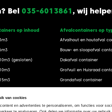
n? Bel
035-6013861
, wij help
tainers op inhoud
Afvalcontainers op ty
 3m3
Afvalhout en houtafval co
 6m3
Bouw- en sloopafval cont
10m3 (gesloten)
Dakafval container
 10m3
Grofvuil en Huisraad cont
 15m3
Grondafval container
 30m3
Schoon Puincontainer
ik van cookies
Groenafval container
ontent en advertenties te personaliseren, om functies voor soci
Grindsoorten
erkeer te analyseren. Ook delen we informatie over uw gebruik 