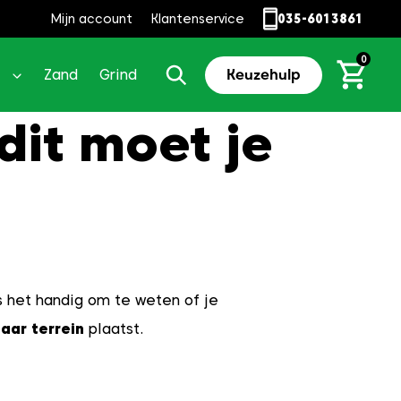
Mijn account
Klantenservice
035-6013861
0
Zand
Grind
Keuzehulp
dit moet je
s het handig om te weten of je
aar terrein
plaatst.