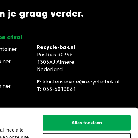
en je graag verder.
pe afval
Recycle-bak.nl
ntainer
Postbus 30395
ainer
1303AJ Almere
Nederland
E:
klantenservice@recycle-bak.nl
ainer
T:
035-6013861
Alles toestaan
al media te
van onze site