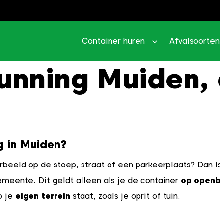
Container huren
Afvalsoorten
unning Muiden, 
g in Muiden?
orbeeld op de stoep, straat of een parkeerplaats? Dan i
meente. Dit geldt alleen als je de container
op openb
p je
eigen terrein
staat, zoals je oprit of tuin.