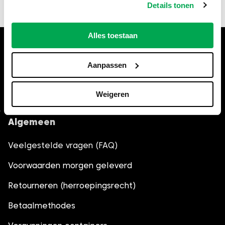
de actuele regels bij de gemeente Haarlem.
Details tonen
Alles toestaan
Hulp nodig bij het bestellen?
Bel
035-6013861
, wij helpen je
Aanpassen
graag verder.
Weigeren
Algemeen
Veelgestelde vragen (FAQ)
Voorwaarden morgen geleverd
Retourneren (herroepingsrecht)
Betaalmethodes