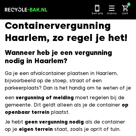
Ga
0
naar
bel ons
menu
cart
content
Containervergunning
Haarlem, zo regel je het!
Wanneer heb je een vergunning
nodig in Haarlem?
Ga je een afvalcontainer plaatsen in Haarlem,
bijvoorbeeld op de stoep, straat of een
parkeerplaats? Dan is het handig om te weten of je
een
vergunning of melding
moet regelen bij de
gemeente. Dit geldt alleen als je de container
op
openbaar terrein
plaatst.
Je hebt
geen vergunning nodig
als de container
op je
eigen terrein
staat, zoals je oprit of tuin.