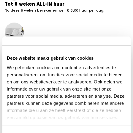
Tot 8 weken ALL-IN huur
Na deze 8 weken berekenen we € 3,00 huur per dag.
Meerdere formaten beschikbaar
Van 3 tot 30 m3 containers
Deze website maakt gebruik van cookies
←
terug naar het overzicht containervergunningen
We gebruiken cookies om content en advertenties te
van andere steden
personaliseren, om functies voor social media te bieden
en om ons websiteverkeer te analyseren. Ook delen we
informatie over uw gebruik van onze site met onze
Disclaimer
partners voor social media, adverteren en analyse. Deze
De informatie op deze pagina is met zorg
partners kunnen deze gegevens combineren met andere
samengesteld, maar kan per gemeente
informatie die u aan ze heeft verstrekt of die ze hebben
veranderen. Recycle-bak is niet aansprakelijk voor
verzameld op basis van uw gebruik van hun services.
fouten of schade als gevolg van onjuiste of
verouderde informatie. Controleer bij twijfel altijd