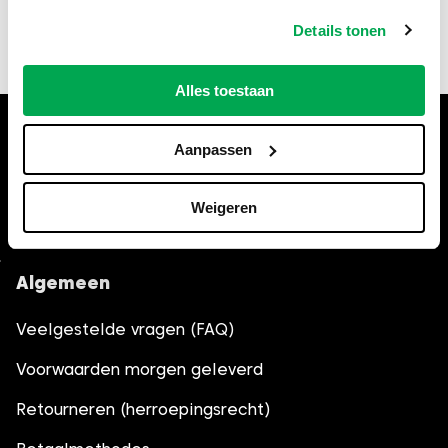
fouten of schade als gevolg van onjuiste of
verouderde informatie. Controleer bij twijfel altijd
Details tonen
de actuele regels bij de gemeente Deventer.
Alles toestaan
Hulp nodig bij het bestellen?
Aanpassen
Bel
035-6013861
, wij helpen je
graag verder.
Weigeren
Algemeen
Veelgestelde vragen (FAQ)
Voorwaarden morgen geleverd
Retourneren (herroepingsrecht)