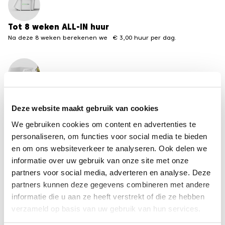
Tot 8 weken ALL-IN huur
Na deze 8 weken berekenen we € 3,00 huur per dag.
Meerdere formaten beschikbaar
Van 3 tot 30 m3 containers
Deze website maakt gebruik van cookies
We gebruiken cookies om content en advertenties te
←
terug naar het overzicht containervergunningen
personaliseren, om functies voor social media te bieden
van andere steden
en om ons websiteverkeer te analyseren. Ook delen we
informatie over uw gebruik van onze site met onze
partners voor social media, adverteren en analyse. Deze
Disclaimer
partners kunnen deze gegevens combineren met andere
De informatie op deze pagina is met zorg
informatie die u aan ze heeft verstrekt of die ze hebben
samengesteld, maar kan per gemeente
verzameld op basis van uw gebruik van hun services.
veranderen. Recycle-bak is niet aansprakelijk voor