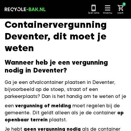
Ga
0
naar
bel ons
menu
cart
content
Containervergunning
Deventer, dit moet je
weten
Wanneer heb je een vergunning
nodig in Deventer?
Ga je een afvalcontainer plaatsen in Deventer,
bijvoorbeeld op de stoep, straat of een
parkeerplaats? Dan is het handig om te weten of je
een
vergunning of melding
moet regelen bij de
gemeente. Dit geldt alleen als je de container
op
openbaar terrein
plaatst.
Je hebt
geen vergunning nodig
als de container