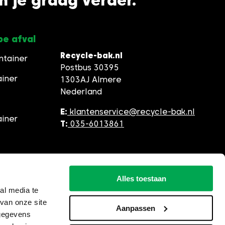
en je graag verder.
pe afval
Recycle-bak.nl
ntainer
Postbus 30395
ainer
1303AJ Almere
Nederland
E:
klantenservice@recycle-bak.nl
ainer
T:
035-6013861
Alles toestaan
al media te
van onze site
Aanpassen
 gegevens