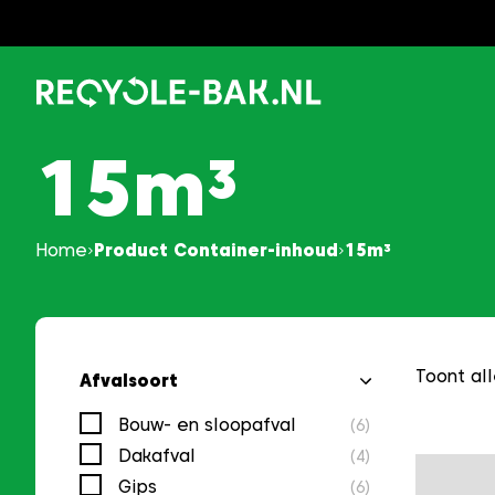
Ga
naar
content
15m³
Home
Product Container-inhoud
15m³
Toont all
Afvalsoort
Bouw- en sloopafval
(6)
Dakafval
(4)
Gips
(6)