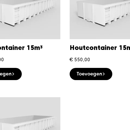
ontainer 15m³
Houtcontainer 15
00
€
550,00
oegen
Toevoegen