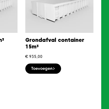
m³
Grondafval container
15m³
€
935,00
Toevoegen