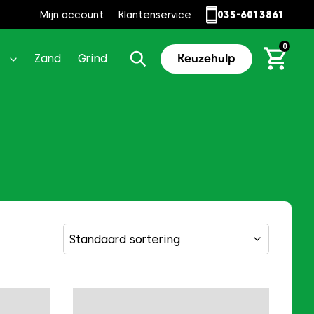
Mijn account
Klantenservice
035-6013861
0
Zand
Grind
Keuzehulp