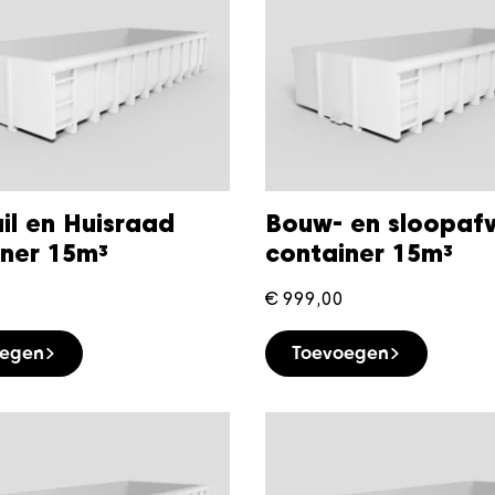
il en Huisraad
Bouw- en sloopafv
iner 15m³
container 15m³
€
999,00
oegen
Toevoegen