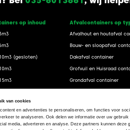
n? Bel
035-6013861
, wij help
tainers op inhoud
Afvalcontainers op ty
 3m3
Afvalhout en houtafval co
 6m3
Bouw- en sloopafval cont
10m3 (gesloten)
Dakafval container
 10m3
Grofvuil en Huisraad cont
 15m3
Grondafval container
 30m3
Schoon Puincontainer
ik van cookies
Groenafval container
ontent en advertenties te personaliseren, om functies voor soci
Grindsoorten
erkeer te analyseren. Ook delen we informatie over uw gebruik 
cial media, adverteren en analyse. Deze partners kunnen deze
Zandsoorten