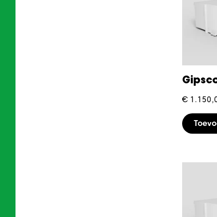
Gipsc
€
1.150,
Toev