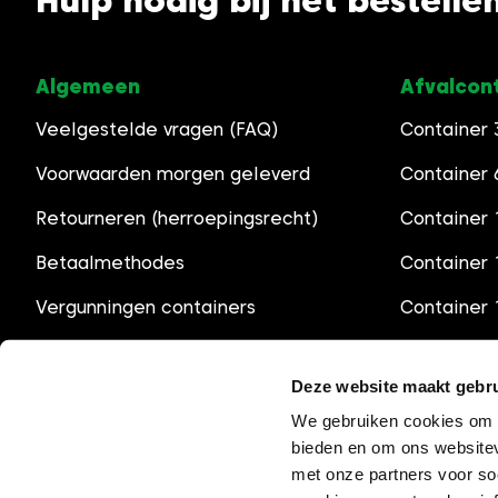
Hulp nodig bij het bestelle
Algemeen
Afvalcon
Veelgestelde vragen (FAQ)
Container
Voorwaarden morgen geleverd
Container
Retourneren (herroepingsrecht)
Container 
Betaalmethodes
Container
Vergunningen containers
Container
Openingstijden
Container
Deze website maakt gebru
We gebruiken cookies om c
bieden en om ons websitev
met onze partners voor so