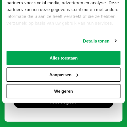
partners voor social media, adverteren en analyse. Deze
partners kunnen deze gegevens combineren met andere
informatie die u aan ze heeft verstrekt of die ze hebben
verzameld op basis van uw gebruik van hun services.
Details tonen
Alles toestaan
Aanpassen
Schoon Puincontainer 15m³
€
515,00
Weigeren
Toevoegen