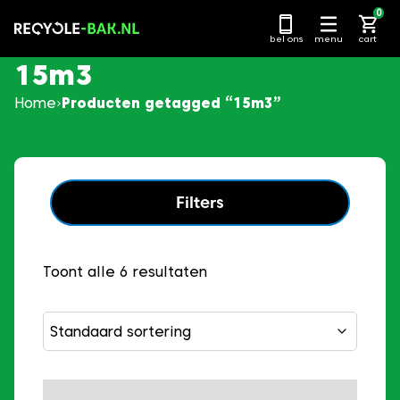
Ga
0
naar
bel ons
menu
cart
content
15m3
Home
Producten getagged “15m3”
Filters
Toont alle 6 resultaten