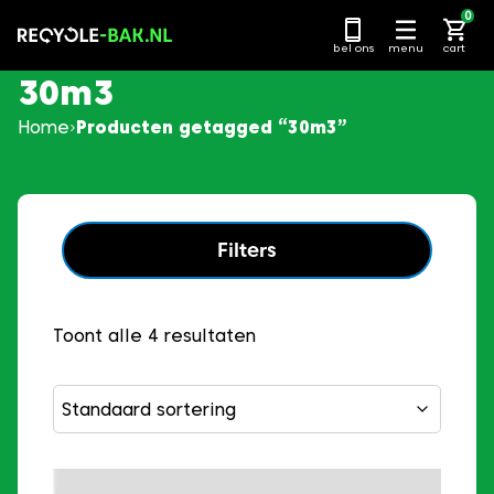
Ga
0
naar
bel ons
menu
cart
content
30m3
Home
Producten getagged “30m3”
Filters
Toont alle 4 resultaten