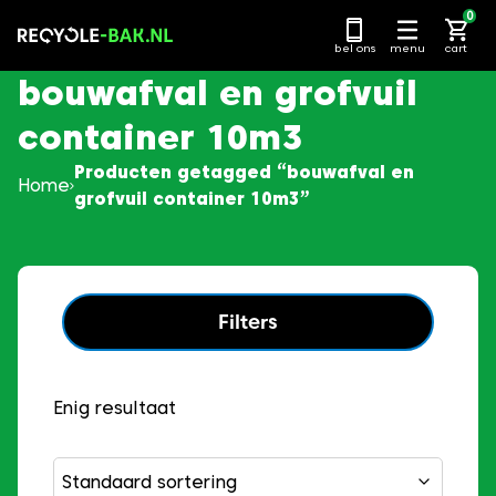
Ga
0
naar
bel ons
menu
cart
content
bouwafval en grofvuil
container 10m3
Producten getagged “bouwafval en
Home
grofvuil container 10m3”
Filters
Enig resultaat