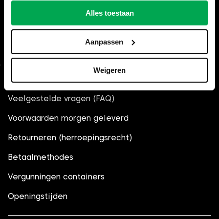
Hulp nodig bij het bestellen?
Alles toestaan
Bel
035-6013861
, wij helpen je
graag verder.
Aanpassen
Weigeren
Algemeen
Veelgestelde vragen (FAQ)
Voorwaarden morgen geleverd
Retourneren (herroepingsrecht)
Betaalmethodes
Vergunningen containers
Openingstijden