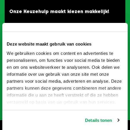
Onze Keuzehulp maakt kiezen makkelijk!
Twijfel je welke container je nodig hebt? Met
onze Container Keuzehulp vind je in een paar
klikken precies wat je zoekt! Of je nu gaat
Deze website maakt gebruik van cookies
verbouwen, slopen of opruimen: je kan snel aan
de slag én bespaart geld.
We gebruiken cookies om content en advertenties te
personaliseren, om functies voor social media te bieden
en om ons websiteverkeer te analyseren. Ook delen we
Probeer het zelf en ontdek welke container
informatie over uw gebruik van onze site met onze
perfect bij jouw project past!
partners voor social media, adverteren en analyse. Deze
partners kunnen deze gegevens combineren met andere
informatie die u aan ze heeft verstrekt of die ze hebben
Naar Keuzehulp
verzameld op basis van uw gebruik van hun services.
Details tonen