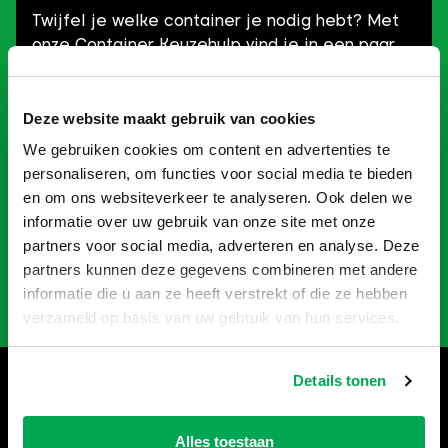
Twijfel je welke container je nodig hebt? Met
onze Container Keuzehulp vind je in een paar
klikken precies wat je zoekt! Of je nu gaat
verbouwen, slopen of opruimen: je kan snel aan
de slag én bespaart geld.
Deze website maakt gebruik van cookies
We gebruiken cookies om content en advertenties te
Probeer het zelf en ontdek welke container
personaliseren, om functies voor social media te bieden
perfect bij jouw project past!
en om ons websiteverkeer te analyseren. Ook delen we
informatie over uw gebruik van onze site met onze
partners voor social media, adverteren en analyse. Deze
Naar Keuzehulp
partners kunnen deze gegevens combineren met andere
informatie die u aan ze heeft verstrekt of die ze hebben
verzameld op basis van uw gebruik van hun services.
Details tonen
Hulp nodig bij het bestellen?
Bel
035-6013861
, wij helpen je
Alles toestaan