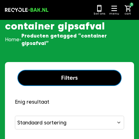
Ga
0
naar
bel ons
menu
cart
content
container gipsafval
Producten getagged “container
Home
gipsafval”
Filters
Enig resultaat