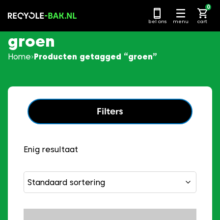
Ga
0
naar
bel ons
menu
cart
content
groen
Home
Producten getagged “groen”
Filters
Enig resultaat