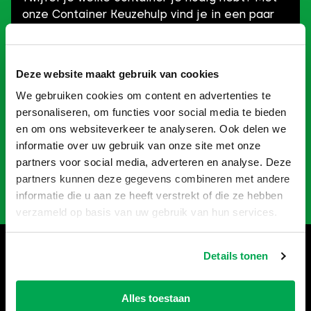
onze Container Keuzehulp vind je in een paar
klikken precies wat je zoekt! Of je nu gaat
verbouwen, slopen of opruimen: je kan snel aan
de slag én bespaart geld.
Deze website maakt gebruik van cookies
We gebruiken cookies om content en advertenties te
Probeer het zelf en ontdek welke container
personaliseren, om functies voor social media te bieden
perfect bij jouw project past!
en om ons websiteverkeer te analyseren. Ook delen we
informatie over uw gebruik van onze site met onze
partners voor social media, adverteren en analyse. Deze
Naar Keuzehulp
partners kunnen deze gegevens combineren met andere
informatie die u aan ze heeft verstrekt of die ze hebben
verzameld op basis van uw gebruik van hun services.
Hulp nodig bij het bestellen?
Details tonen
Bel
035-6013861
, wij helpen je
graag verder.
Alles toestaan