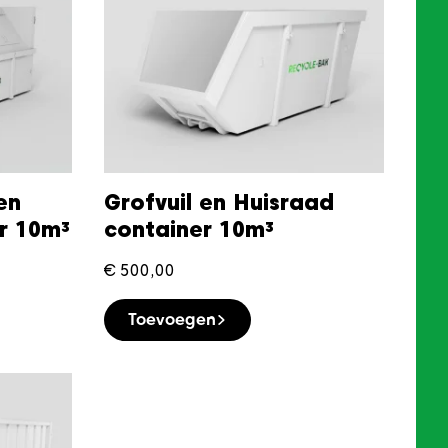
en
Grofvuil en Huisraad
r 10m³
container 10m³
€
500,00
Toevoegen