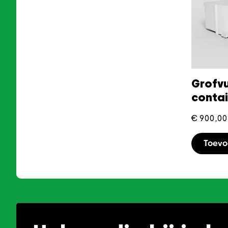
Grofvu
conta
€
900,00
Toev