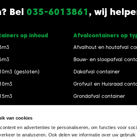
n? Bel
035-6013861
, wij help
tainers op inhoud
Afvalcontainers op ty
 3m3
Afvalhout en houtafval co
 6m3
Bouw- en sloopafval cont
10m3 (gesloten)
Dakafval container
 10m3
Grofvuil en Huisraad cont
 15m3
Grondafval container
 30m3
Schoon Puincontainer
ik van cookies
Groenafval container
ontent en advertenties te personaliseren, om functies voor soci
Grindsoorten
erkeer te analyseren. Ook delen we informatie over uw gebruik 