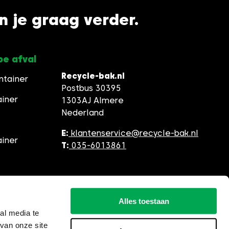
en je graag verder.
pe afval
Recycle-bak.nl
ntainer
Postbus 30395
ainer
1303AJ Almere
Nederland
E:
klantenservice@recycle-bak.nl
ainer
T:
035-6013861
Alles toestaan
al media te
van onze site