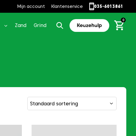
Mijn account
Klantenservice
035-6013861
0
Zand
Grind
Keuzehulp