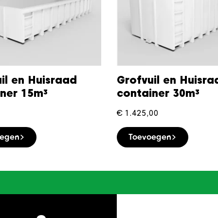
il en Huisraad
Grofvuil en Huisra
iner 15m³
container 30m³
€
1.425,00
oegen
Toevoegen