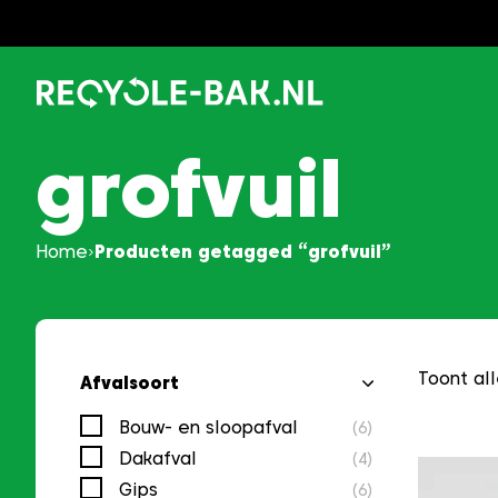
Ga
naar
content
grofvuil
Home
Producten getagged “grofvuil”
Toont all
Afvalsoort
Bouw- en sloopafval
(6)
Dakafval
(4)
Gips
(6)