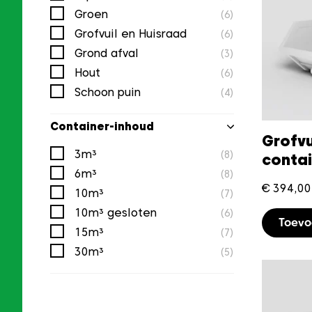
Groen
(6)
Grofvuil en Huisraad
(6)
Grond afval
(3)
Hout
(6)
Schoon puin
(4)
Container-inhoud
Grofvu
3m³
(8)
conta
6m³
(8)
€
394,00
10m³
(7)
10m³ gesloten
(6)
Toev
15m³
(7)
30m³
(5)