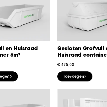
il en Huisraad
Gesloten Grofvuil 
iner 6m³
Huisraad containe
€
475,00
oegen
Toevoegen