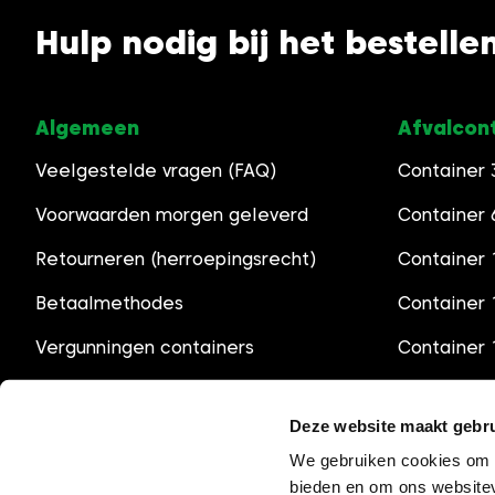
Hulp nodig bij het bestelle
Algemeen
Afvalcon
Veelgestelde vragen (FAQ)
Container
Voorwaarden morgen geleverd
Container
Retourneren (herroepingsrecht)
Container 
Betaalmethodes
Container
Vergunningen containers
Container
Openingstijden
Container
Deze website maakt gebru
We gebruiken cookies om c
bieden en om ons websitev