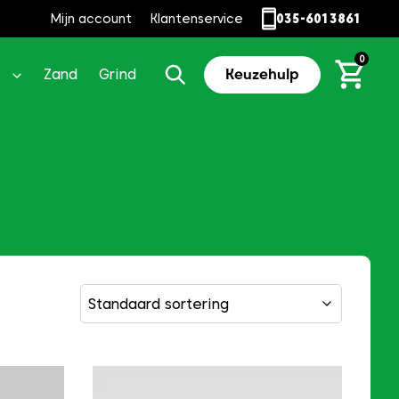
Mijn account
Klantenservice
035-6013861
0
Zand
Grind
Keuzehulp