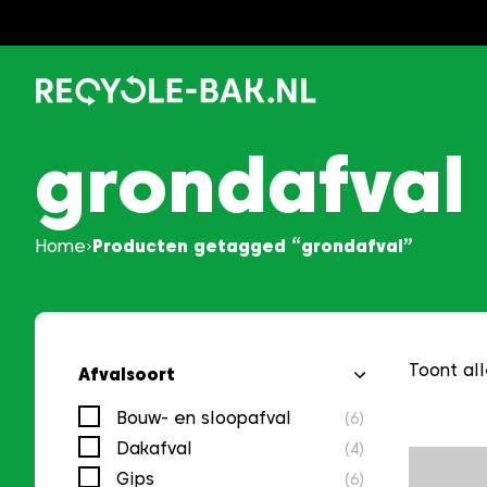
Ga
naar
content
grondafval
Home
Producten getagged “grondafval”
Toont all
Afvalsoort
Bouw- en sloopafval
(6)
Dakafval
(4)
Gips
(6)