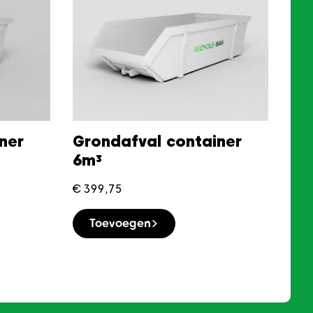
ner
Grondafval container
6m³
€
399,75
Toevoegen