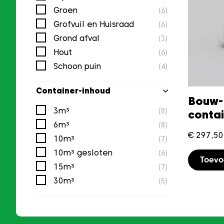
Groen
(6)
Grofvuil en Huisraad
(6)
Grond afval
(3)
Hout
(6)
Schoon puin
(4)
Container-inhoud
Bouw-
3m³
(8)
conta
6m³
(8)
€
297,50
10m³
(7)
10m³ gesloten
(6)
Toev
15m³
(7)
30m³
(5)