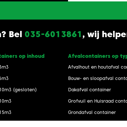
n? Bel
035-6013861
, wij help
tainers op inhoud
Afvalcontainers op ty
 3m3
Afvalhout en houtafval co
 6m3
Bouw- en sloopafval cont
10m3 (gesloten)
Dakafval container
 10m3
Grofvuil en Huisraad cont
 15m3
Grondafval container
 30m3
Schoon Puincontainer