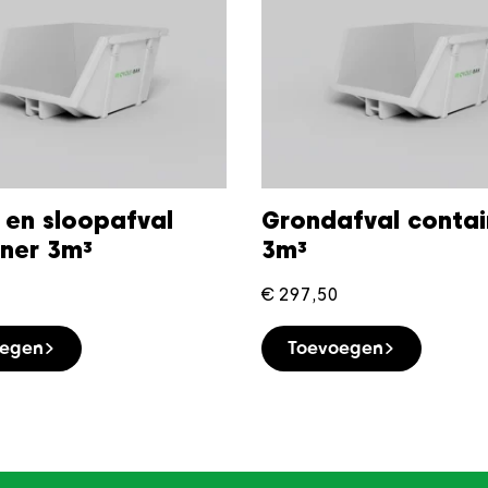
 en sloopafval
Grondafval contai
iner 3m³
3m³
€
297,50
oegen
Toevoegen