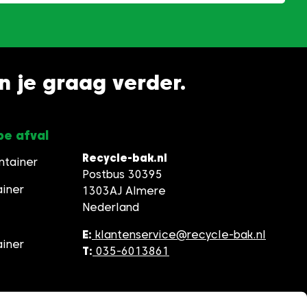
en je graag verder.
pe afval
Recycle-bak.nl
ntainer
Postbus 30395
ainer
1303AJ Almere
Nederland
E:
klantenservice@recycle-bak.nl
ainer
T:
035-6013861