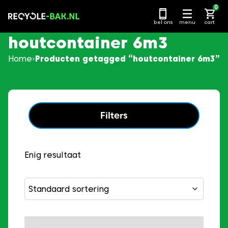
Ga
0
naar
bel ons
menu
cart
content
houtcontainer 6m3
Home
Producten getagged “houtcontainer 6m3”
Filters
Enig resultaat