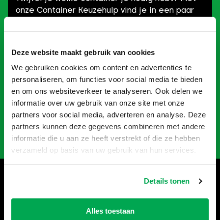
onze Container Keuzehulp vind je in een paar
klikken precies wat je zoekt! Of je nu gaat
verbouwen, slopen of opruimen: je kan snel aan
de slag én bespaart geld.
Deze website maakt gebruik van cookies
We gebruiken cookies om content en advertenties te
Probeer het zelf en ontdek welke container
personaliseren, om functies voor social media te bieden
perfect bij jouw project past!
en om ons websiteverkeer te analyseren. Ook delen we
informatie over uw gebruik van onze site met onze
partners voor social media, adverteren en analyse. Deze
Naar Keuzehulp
partners kunnen deze gegevens combineren met andere
informatie die u aan ze heeft verstrekt of die ze hebben
verzameld op basis van uw gebruik van hun services.
Hulp nodig bij het bestellen?
Details tonen
Bel
035-6013861
, wij helpen je
graag verder.
Alles toestaan