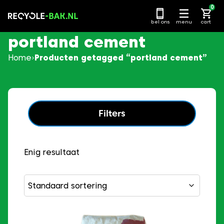
Ga
0
naar
bel ons
menu
cart
content
portland cement
Home
Producten getagged “portland cement”
Filters
Enig resultaat