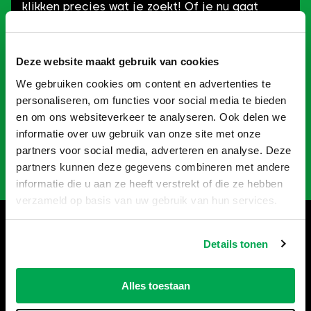
klikken precies wat je zoekt! Of je nu gaat
verbouwen, slopen of opruimen: je kan snel aan
de slag én bespaart geld.
Deze website maakt gebruik van cookies
Probeer het zelf en ontdek welke container
We gebruiken cookies om content en advertenties te
perfect bij jouw project past!
personaliseren, om functies voor social media te bieden
en om ons websiteverkeer te analyseren. Ook delen we
informatie over uw gebruik van onze site met onze
Naar Keuzehulp
partners voor social media, adverteren en analyse. Deze
partners kunnen deze gegevens combineren met andere
informatie die u aan ze heeft verstrekt of die ze hebben
verzameld op basis van uw gebruik van hun services.
Hulp nodig bij het bestellen?
Details tonen
Bel
035-6013861
, wij helpen je
graag verder.
Alles toestaan