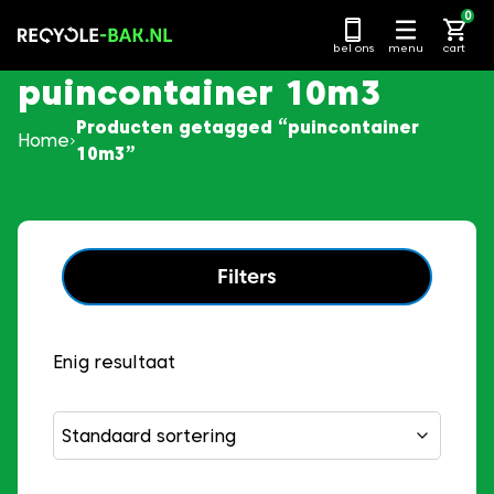
Ga
0
naar
bel ons
menu
cart
content
puincontainer 10m3
Producten getagged “puincontainer
Home
10m3”
Filters
Enig resultaat