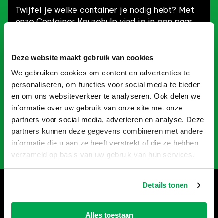
Twijfel je welke container je nodig hebt? Met
onze Container Keuzehulp vind je in een paar
klikken precies wat je zoekt! Of je nu gaat
verbouwen, slopen of opruimen: je kan snel aan
de slag én bespaart geld.
Deze website maakt gebruik van cookies
We gebruiken cookies om content en advertenties te
Probeer het zelf en ontdek welke container
personaliseren, om functies voor social media te bieden
perfect bij jouw project past!
en om ons websiteverkeer te analyseren. Ook delen we
informatie over uw gebruik van onze site met onze
partners voor social media, adverteren en analyse. Deze
Naar Keuzehulp
partners kunnen deze gegevens combineren met andere
informatie die u aan ze heeft verstrekt of die ze hebben
verzameld op basis van uw gebruik van hun services.
Details tonen
Hulp nodig bij het bestellen?
Bel
035-6013861
, wij helpen je
Alles toestaan