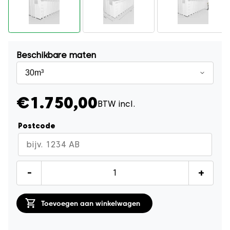
Beschikbare maten
€1.750,00
BTW incl.
Postcode
Gipscontainer
-
+
30m³
quantity
Toevoegen aan winkelwagen