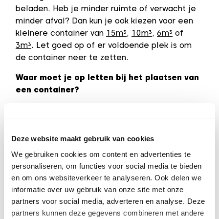
beladen. Heb je minder ruimte of verwacht je
minder afval? Dan kun je ook kiezen voor een
kleinere container van
15m³
,
10m³
,
6m³
of
3m³
. Let goed op of er voldoende plek is om
de container neer te zetten.
Waar moet je op letten bij het plaatsen van
een container?
Kan de container niet op je eigen terrein
geplaatst worden en moet hij op de openbare
weg staan, bijvoorbeeld in een parkeervak?
Deze website maakt gebruik van cookies
Dan heb je mogelijk een
vergunning
nodig van
We gebruiken cookies om content en advertenties te
de gemeente. Check dit vooraf, zo voorkom je
personaliseren, om functies voor social media te bieden
verrassingen achteraf.
en om ons websiteverkeer te analyseren. Ook delen we
informatie over uw gebruik van onze site met onze
Een gipscontainer 30m³ huren, snel geregeld
partners voor social media, adverteren en analyse. Deze
Bestel je op een werkdag vóór 12:00 uur, dan
partners kunnen deze gegevens combineren met andere