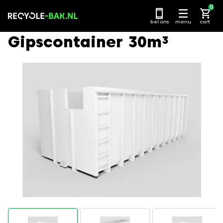
Ga
0
naar
bel ons
menu
cart
content
Gipscontainer 30m³