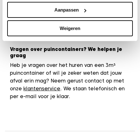
Weekendbestellingen bezorgen we op dinsdag.
Aanpassen
Je mag de container tot 8 weken laten staan
zonder extra kosten. Onze all-in prijs is
Weigeren
inclusief levering, ophalen en verwerking van
het puinafval.
Vragen over puincontainers? We helpen je
graag
Heb je vragen over het huren van een 3m³
puincontainer of wil je zeker weten dat jouw
afval erin mag? Neem gerust contact op met
onze
klantenservice
. We staan telefonisch en
per e-mail voor je klaar.