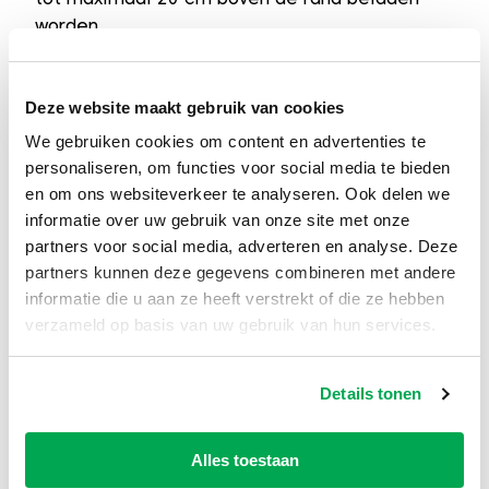
worden.
Is 3m³ niet genoeg? Je kunt bij ons ook
puincontainers huren van
6m³
, 10m³ of 15m³.
Deze website maakt gebruik van cookies
Belangrijke aandachtspunten bij het
We gebruiken cookies om content en advertenties te
plaatsen van de container
personaliseren, om functies voor social media te bieden
Zorg dat er voldoende ruimte is voor het
en om ons websiteverkeer te analyseren. Ook delen we
informatie over uw gebruik van onze site met onze
plaatsen van de container. Wil je de container
partners voor social media, adverteren en analyse. Deze
op de openbare weg laten plaatsen, zoals in
partners kunnen deze gegevens combineren met andere
een parkeervak? Controleer dan vooraf of je
informatie die u aan ze heeft verstrekt of die ze hebben
een
vergunning
nodig hebt. We adviseren om
verzameld op basis van uw gebruik van hun services.
dit op tijd te regelen zodat de plaatsing
soepel verloopt.
Details tonen
3m³ puincontainer huren, eenvoudig en snel
geregeld
Bestel je op een werkdag vóór 12:00 uur, dan
Alles toestaan
leveren wij de volgende werkdag.