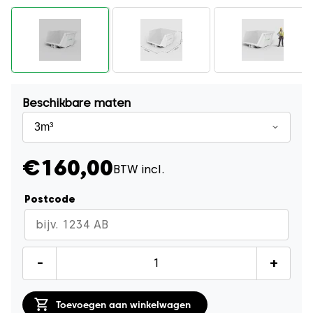
Beschikbare maten
€160,00
BTW incl.
Postcode
Schoon
-
+
Puincontainer
3m³
Toevoegen aan winkelwagen
quantity