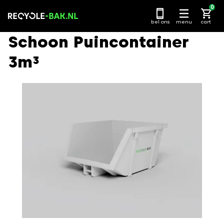
Ga
0
naar
bel ons
menu
cart
content
Schoon Puincontainer
3m³