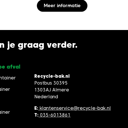
Dit
Meer informatie
oduct
product
eft
heeft
erdere
meerdere
iaties.
variaties.
ze
Deze
en je graag verder.
ie
optie
n
kan
kozen
gekozen
rden
worden
pe afval
op
Recycle-bak.nl
ntainer
de
Postbus 30395
oductpagina
productpagina
ainer
1303AJ Almere
Nederland
E:
klantenservice@recycle-bak.nl
ainer
T:
035-6013861