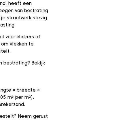
nd, heeft een
oegen van bestrating
 je straatwerk stevig
asting.
l voor klinkers of
 om vlekken te
teit.
 bestrating? Bekijk
ngte × breedte ×
,05 m³ per m²).
brekerzand.
bestelt? Neem gerust