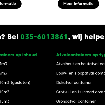
Dit
Dit
formatie
Meer informatie
product
pr
heeft
he
meerdere
me
variaties.
var
Deze
De
n? Bel
035-6013861
, wij help
optie
opt
kan
ka
gekozen
ge
worden
wo
tainers op inhoud
Afvalcontainers op ty
op
op
de
de
 3m3
Afvalhout en houtafval co
productpagina
pr
 6m3
Bouw- en sloopafval cont
10m3 (gesloten)
Dakafval container
 10m3
Grofvuil en Huisraad cont
 15m3
Grondafval container