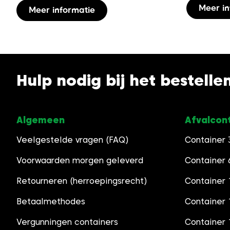
Dit
Meer in
Meer informatie
product
heeft
meerdere
variaties.
Deze
Hulp nodig bij het bestelle
optie
kan
gekozen
worden
Algemeen
Afvalcon
op
Veelgestelde vragen (FAQ)
Container
de
productpagina
Voorwaarden morgen geleverd
Container
Retourneren (herroepingsrecht)
Container 
Betaalmethodes
Container
Vergunningen containers
Container