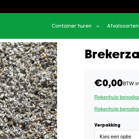
Container huren
Afvalsoorten
Brekerz
€
0,00
BTW in
Rekenhulp benodigde
Rekenhulp benodigde
Verpakking