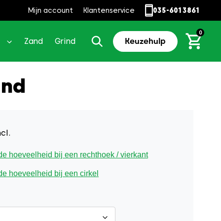
Mijn account
Klantenservice
035-6013861
0
Zand
Grind
Keuzehulp
and
cl.
 hoeveelheid bij een rechthoek / vierkant
 hoeveelheid bij een cirkel