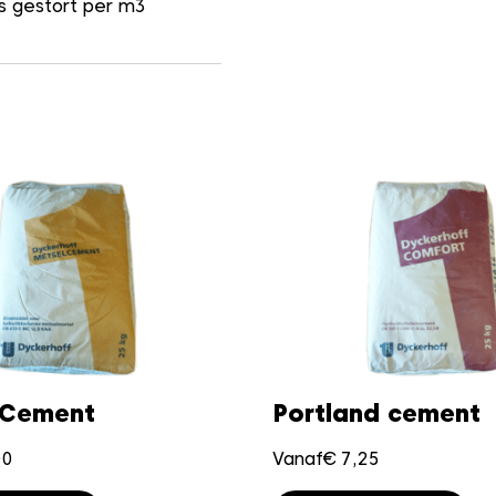
s gestort per m3
 Cement
Portland cement
00
Vanaf
€
7,25