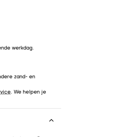
gende werkdag.
ndere zand- en
rvice
. We helpen je