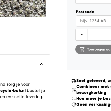
Postcode
Brekerzand
-
aantal
Toevoegen aa
Snel geleverd, z
nd zorg je voor
Combineer met 
cycle-bak.nl
bestel je
bezorgkorting
en en snelle levering.
Hoe meer je bes
Geen verrassing