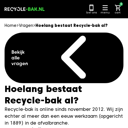
Ga
0
naar
bel ons
menu
cart
content
Home
Vragen
Hoelang bestaat Recycle-bak al?
Bekijk
alle
vragen
Hoelang bestaat
Recycle-bak al?
Recycle-bak is online sinds november 2012. Wij zijn
echter al meer dan een eeuw werkzaam (opgericht
in 1889) in de afvalbranche.