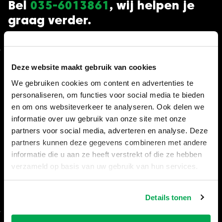
Bel
035-6013861
, wij helpen je
graag verder.
Algemeen
Deze website maakt gebruik van cookies
We gebruiken cookies om content en advertenties te
Veelgestelde vragen (FAQ)
personaliseren, om functies voor social media te bieden
Voorwaarden morgen geleverd
en om ons websiteverkeer te analyseren. Ook delen we
informatie over uw gebruik van onze site met onze
Retourneren (herroepingsrecht)
partners voor social media, adverteren en analyse. Deze
partners kunnen deze gegevens combineren met andere
Betaalmethodes
informatie die u aan ze heeft verstrekt of die ze hebben
Vergunningen containers
verzameld op basis van uw gebruik van hun services.
Openingstijden
Details tonen