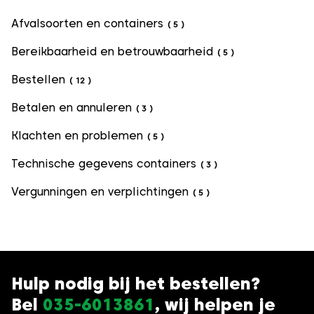
Afvalsoorten en containers
(
5
)
Bereikbaarheid en betrouwbaarheid
(
5
)
Bestellen
(
12
)
Betalen en annuleren
(
3
)
Klachten en problemen
(
5
)
Technische gegevens containers
(
3
)
Vergunningen en verplichtingen
(
5
)
Hulp nodig bij het bestellen?
Bel
035-6013861
, wij helpen je