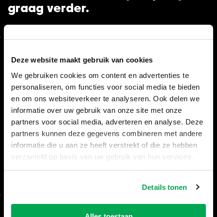
graag verder.
Algemeen
Deze website maakt gebruik van cookies
Veelgestelde vragen (FAQ)
We gebruiken cookies om content en advertenties te
personaliseren, om functies voor social media te bieden
Voorwaarden morgen geleverd
en om ons websiteverkeer te analyseren. Ook delen we
Retourneren (herroepingsrecht)
informatie over uw gebruik van onze site met onze
partners voor social media, adverteren en analyse. Deze
Betaalmethodes
partners kunnen deze gegevens combineren met andere
informatie die u aan ze heeft verstrekt of die ze hebben
Vergunningen containers
verzameld op basis van uw gebruik van hun services.
Openingstijden
Details tonen
Afvalcontainers op inhoud
Alles toestaan