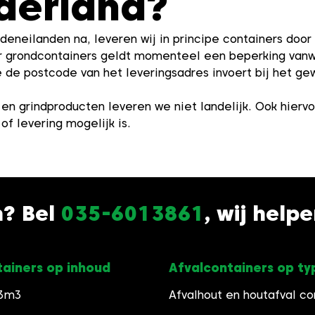
derland?
eneilanden na, leveren wij in principe containers door
or grondcontainers geldt momenteel een beperking va
 de postcode van het leveringsadres invoert bij het gew
en grindproducten leveren we niet landelijk. Ook hiervoo
of levering mogelijk is.
n? Bel
035-6013861
, wij help
tainers op inhoud
Afvalcontainers op ty
 3m3
Afvalhout en houtafval co