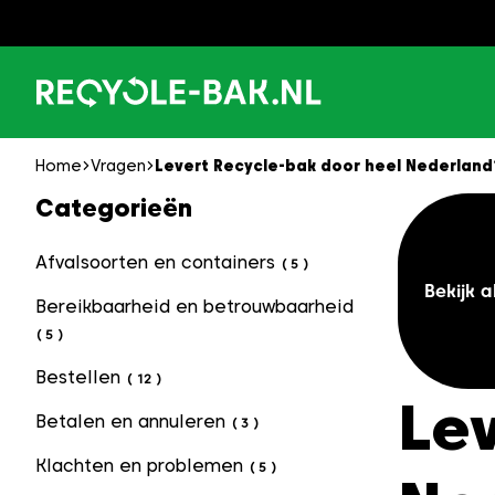
Ga
naar
content
Home
Vragen
Levert Recycle-bak door heel Nederland
Categorieën
Afvalsoorten en containers
(
5
)
Bekijk a
Bereikbaarheid en betrouwbaarheid
(
5
)
Bestellen
(
12
)
Le
Betalen en annuleren
(
3
)
Klachten en problemen
(
5
)