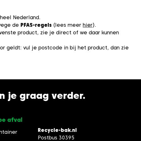
 heel Nederland.
nwege de
PFAS-regels
(lees meer
hier
).
enste product, zie je direct of we daar kunnen
r geldt: vul je postcode in bij het product, dan zie
en je graag verder.
pe afval
Recycle-bak.nl
ntainer
Postbus 30395