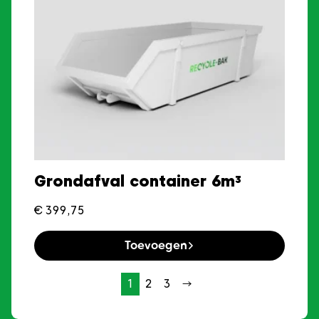
Grondafval container 6m³
€
399,75
Toevoegen
1
2
3
→