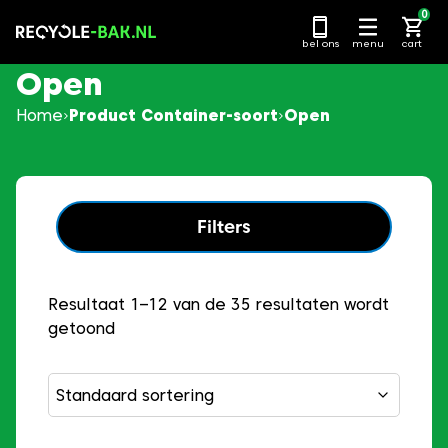
Ga
0
naar
bel ons
menu
cart
content
Open
Home
Product Container-soort
Open
Filters
Resultaat 1–12 van de 35 resultaten wordt
getoond